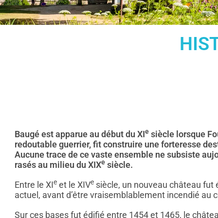
HIS
e
Baugé est apparue au début du XI
siècle lorsque Fo
redoutable guerrier, fit construire une forteresse dest
Aucune trace de ce vaste ensemble ne subsiste aujou
e
rasés au milieu du XIX
siècle.
e
e
Entre le XI
et le XIV
siècle, un nouveau château fut
actuel, avant d’être vraisemblablement incendié au c
Sur ces bases fut édifié entre 1454 et 1465, le chât