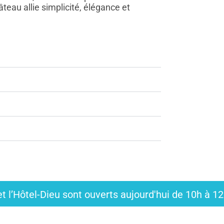
teau allie simplicité, élégance et
t l’Hôtel-Dieu sont ouverts aujourd'hui de 10h à 