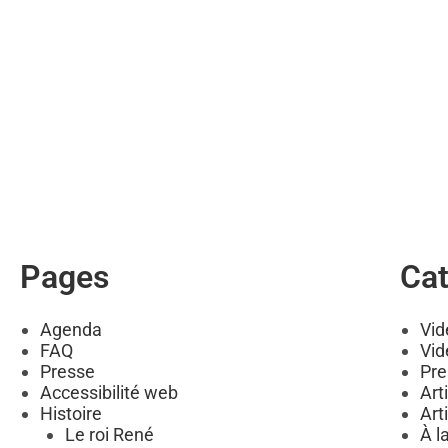
Pages
Cat
Agenda
Vid
FAQ
Vid
Presse
Pre
Accessibilité web
Art
Histoire
Art
Le roi René
À l