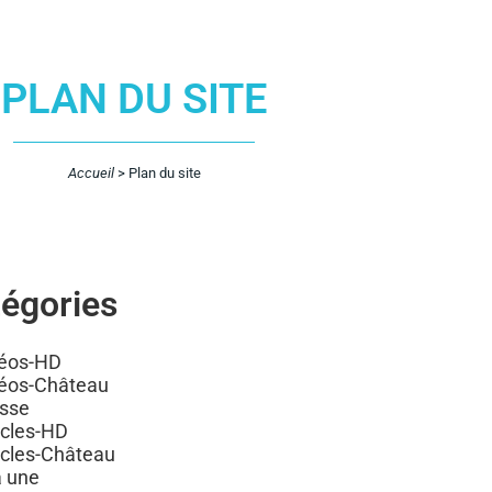
PLAN DU SITE
Accueil
>
Plan du site
égories
éos-HD
éos-Château
sse
icles-HD
icles-Château
a une