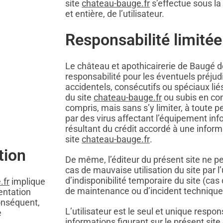
site
chateau-bauge.fr
s’effectue sous la 
et entière, de l’utilisateur.
Responsabilité limitée
Le château et apothicairerie de Baugé d
responsabilité pour les éventuels préjudi
accidentels, consécutifs ou spéciaux liés 
du site
chateau-bauge.fr
ou subis en co
compris, mais sans s’y limiter, à tout
par des virus affectant l’équipement info
résultant du crédit accordé à une inform
site
chateau-bauge.fr
.
tion
De même, l’éditeur du présent site ne p
cas de mauvaise utilisation du site par l’
d’indisponibilité temporaire du site (cas
.fr
implique
de maintenance ou d’incident technique, q
entation
onséquent,
L’utilisateur est le seul et unique respo
e
informations figurant sur le présent sit