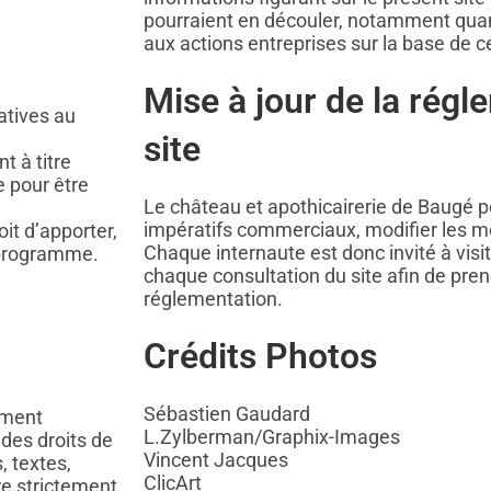
pourraient en découler, notamment quan
aux actions entreprises sur la base de c
Mise à jour de la régl
atives au
site
t à titre
e pour être
Le château et apothicairerie de Baugé p
impératifs commerciaux, modifier les me
it d’apporter,
Chaque internaute est donc invité à visi
 programme.
chaque consultation du site afin de pre
réglementation.
Crédits Photos
Sébastien Gaudard
ement
L.Zylberman/Graphix-Images
 des droits de
Vincent Jacques
, textes,
ClicArt
re strictement