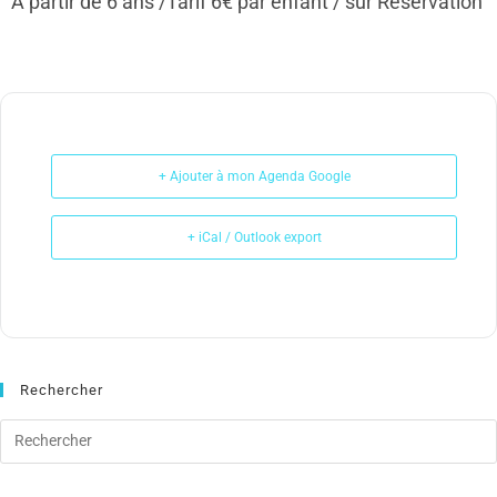
À partir de 6 ans /Tarif 6€ par enfant / sur Réservation
+ Ajouter à mon Agenda Google
+ iCal / Outlook export
Rechercher