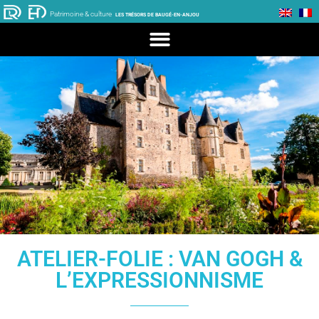
Patrimoine & culture
LES TRÉSORS DE BAUGÉ-EN-ANJOU
ATELIER-FOLIE : VAN GOGH &
L’EXPRESSIONNISME