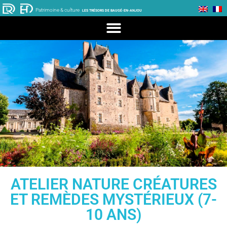
Patrimoine & culture
LES TRÉSORS DE BAUGÉ-EN-ANJOU
ATELIER NATURE CRÉATURES
ET REMÈDES MYSTÉRIEUX (7-
10 ANS)