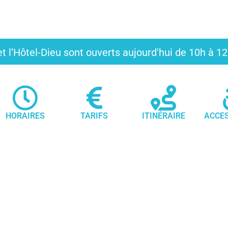
t l’Hôtel-Dieu sont ouverts aujourd'hui de 10h à 
HORAIRES
TARIFS
ITINÉRAIRE
ACCES