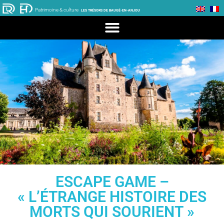
Patrimoine & culture
LES TRÉSORS DE BAUGÉ-EN-ANJOU
ESCAPE GAME –
« L’ÉTRANGE HISTOIRE DES
MORTS QUI SOURIENT »