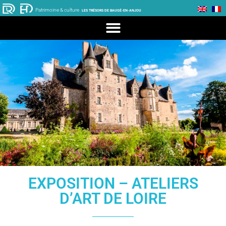
Patrimoine & culture
LES TRÉSORS DE BAUGÉ-EN-ANJOU
EXPOSITION – ATELIERS
D’ART DE LOIRE