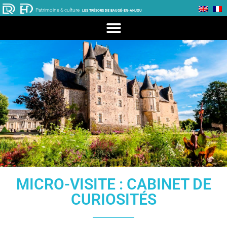
Patrimoine & culture
LES TRÉSORS DE BAUGÉ-EN-ANJOU
MICRO-VISITE : CABINET DE
CURIOSITÉS