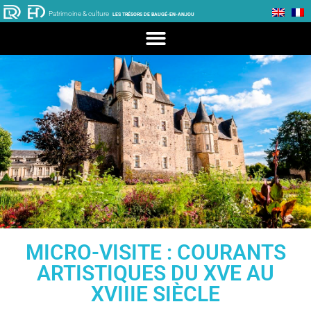
Patrimoine & culture
LES TRÉSORS DE BAUGÉ-EN-ANJOU
MICRO-VISITE : COURANTS
ARTISTIQUES DU XVE AU
XVIIIE SIÈCLE