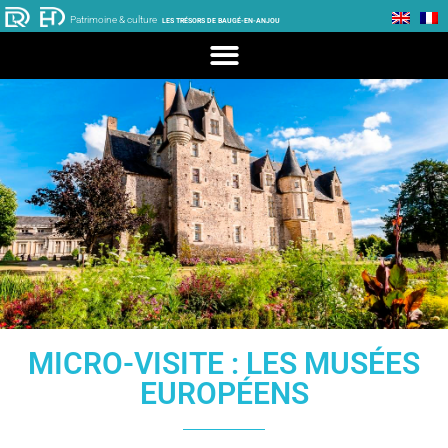
Patrimoine & culture
LES TRÉSORS DE BAUGÉ-EN-ANJOU
MICRO-VISITE : LES MUSÉES
EUROPÉENS