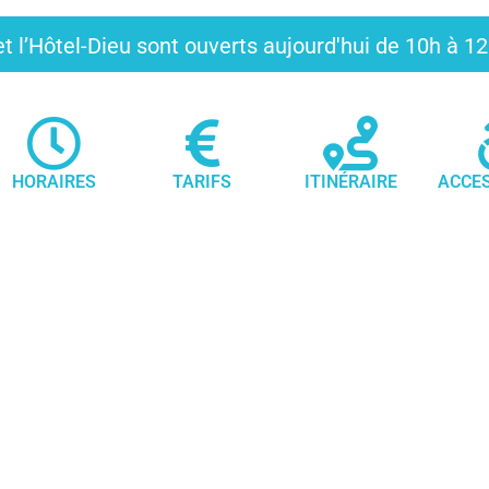
t l’Hôtel-Dieu sont ouverts aujourd'hui de 10h à 
HORAIRES
TARIFS
ITINÉRAIRE
ACCES