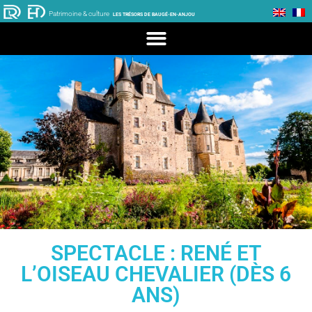
Patrimoine & culture
LES TRÉSORS DE BAUGÉ-EN-ANJOU
SPECTACLE : RENÉ ET
L’OISEAU CHEVALIER (DÈS 6
ANS)