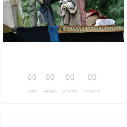
00
00
00
00
JOURS
HEURES
MINUTES
SECONDES