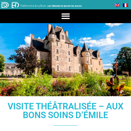
Patrimoine & culture
LES TRÉSORS DE BAUGÉ-EN-ANJOU
VISITE THÉÂTRALISÉE – AUX
BONS SOINS D’ÉMILE