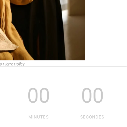
© Pierre Holley
00
00
MINUTES
SECONDES