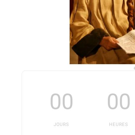
00
00
JOURS
HEURES